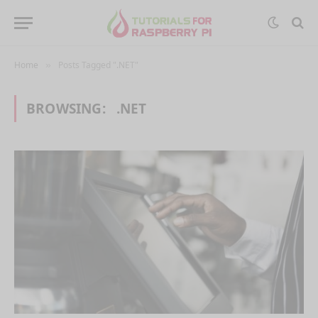
Home
Posts Tagged ".NET"
»
BROWSING:
.NET