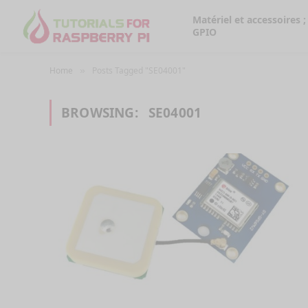
Matériel et accessoires ;
GPIO
Home
Posts Tagged "SE04001"
»
BROWSING:
SE04001