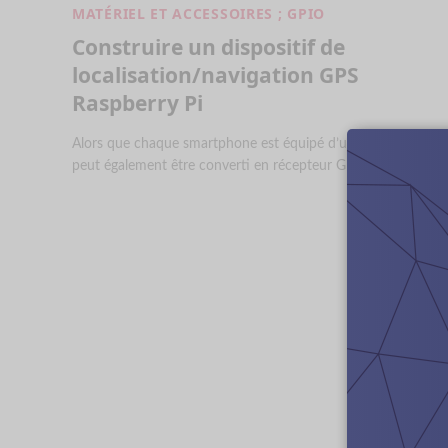
MATÉRIEL ET ACCESSOIRES ; GPIO
Construire un dispositif de
localisation/navigation GPS
Raspberry Pi
Alors que chaque smartphone est équipé d’un GPS, le Pi
peut également être converti en récepteur GPS grâce à un…