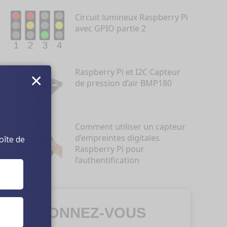
Circuit lumineux Raspberry Pi
avec GPIO partie 2
Raspberry Pi et I2C Capteur
×
de pression d’air BMP180
Comment utiliser un capteur
d’empreintes digitales
oîte de
Raspberry Pi pour
l’authentification
ABONNEZ-VOUS