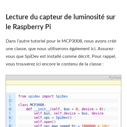
Lecture du capteur de luminosité sur
le Raspberry Pi
Dans l’autre tutoriel pour le MCP3008, nous avons créé
une classe, que nous utiliserons également ici. Assurez-
vous que SpiDev est installé comme décrit. Pour rappel,
vous trouverez ici encore le contenu de la classe :
Python
1
from
spidev
import
SpiDev
2
3
class
MCP3008
:
4
def
__init__
(
self
,
bus
=
0
,
device
=
0
)
:
5
self
.
bus
,
self
.
device
=
bus
,
device
6
self
.
spi
=
SpiDev
(
)
7
self
.
open
(
)
8
self
.
spi
.
max_speed_hz
=
1000000
# 1MHz