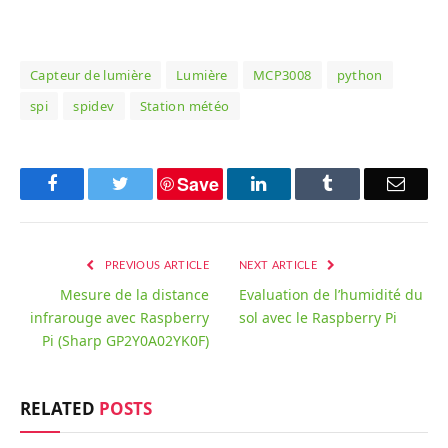
Capteur de lumière
Lumière
MCP3008
python
spi
spidev
Station météo
Save
Facebook
Twitter
LinkedIn
Tumblr
Email
PREVIOUS ARTICLE
NEXT ARTICLE
Mesure de la distance
Evaluation de l’humidité du
infrarouge avec Raspberry
sol avec le Raspberry Pi
Pi (Sharp GP2Y0A02YK0F)
RELATED
POSTS