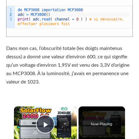
1
de
MCP3008
importation
MCP3008
2
adc
=
MCP3008
(
)
3
print
(
adc
.
read
(
channel
=
0
)
)
# si nécessaire,
effectuer plusieurs fois
Dans mon cas, l’obscurité totale (les doigts maintenus
dessus) a donné une valeur d’environ 600, ce qui signifie
qu’un voltage d’environ 1,95V est venu des 3,3V d’origine
au MCP3008. À la luminosité, j’avais en permanence une
valeur de 1023.
×
Now Playing
Play Video