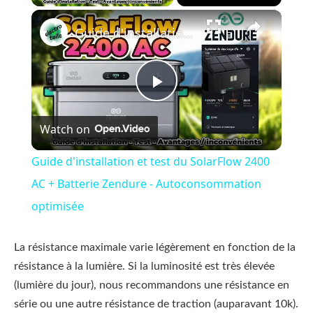
×
Guide d'installation et test du SolarFlow 2400 AC + Batterie Zendure - Autoconsommation optimisée
Play
Watch on
Video
Guide d'installation et test du SolarFlow 2400
AC + Batterie Zendure - Autoconsommation
optimisée
La résistance maximale varie légèrement en fonction de la
résistance à la lumière. Si la luminosité est très élevée
(lumière du jour), nous recommandons une résistance en
série ou une autre résistance de traction (auparavant 10k).