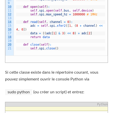
9
10
def
open
(
self
)
:
11
self
.
spi
.
open
(
self
.
bus
,
self
.
device
)
12
self
.
spi
.
max_speed_hz
=
1000000
# 1MHz
13
14
def
read
(
self
,
channel
=
0
)
:
15
adc
=
self
.
spi
.
xfer2
(
[
1
,
(
8
+
channel
)
<<
16
4
,
0
]
)
17
data
=
(
(
adc
[
1
]
&
3
)
<<
8
)
+
adc
[
2
]
18
return
data
19
20
def
close
(
self
)
:
21
self
.
spi
.
close
(
)
Si cette classe existe dans le répertoire courant, vous
pouvez simplement ouvrir le console Python via
sudo python
(ou créer un script) et entrez:
Python