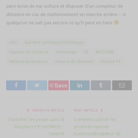
pare-brise de ma voiture et disposer d’un compteur de
distance en cas de stationnement en marche arrière – si
quelqu’un ne sait pas encore ce qu’il peut en faire
ADC
barrière lumineuse infrarouge
Capteur de distance
infrarouge
IR
MCP3008
Mesure de distance
mesure de distance
Voiture PC
Save
Facebook
Twitter
LinkedIn
Tumblr
Email
PREVIOUS ARTICLE
NEXT ARTICLE
Contrôlez les prises sans fil
Comment utiliser les
Raspberry Pi (433MHz) –
photorésistances
Tutoriel
(luminosité/capteur de