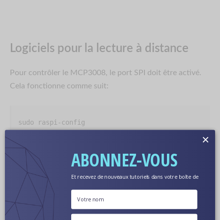
Logiciels pour la lecture à distance
Pour contrôler le MCP3008, le port SPI doit être activé.
Cela fonctionne comme suit:
sudo raspi-config
×
ABONNEZ-VOUS
« 8 Options avancées » -> « A6 SPI » -> « Oui ».
Après cela, vous devez confirmer le redémarrage.
MAINTENANT...
Et recevez de nouveaux tutoriels dans votre boîte de
réception.
Dans certains cas, le module (spi-bcm2708) doit
également être saisi dans le fichier / etc / modules. Pour