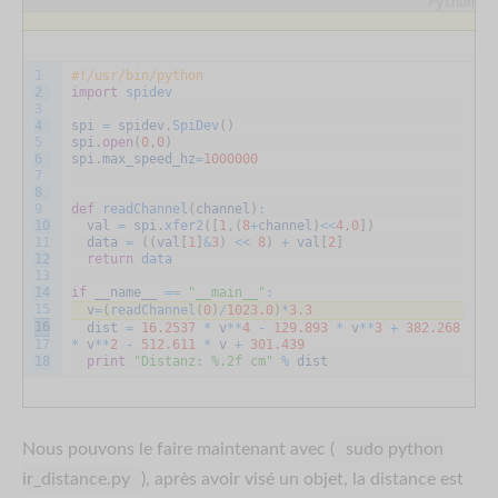
Python
1
#!/usr/bin/python
2
import
spidev
3
4
spi
=
spidev
.
SpiDev
(
)
5
spi
.
open
(
0
,
0
)
6
spi
.
max_speed_hz
=
1000000
7
8
9
def
readChannel
(
channel
)
:
10
val
=
spi
.
xfer2
(
[
1
,
(
8
+
channel
)
<<
4
,
0
]
)
11
data
=
(
(
val
[
1
]
&
3
)
<<
8
)
+
val
[
2
]
12
return
data
13
14
if
__name__
==
"__main__"
:
15
v
=
(
readChannel
(
0
)
/
1023.0
)
*
3.3
16
dist
=
16.2537
*
v
*
*
4
-
129.893
*
v
*
*
3
+
382.268
17
*
v
*
*
2
-
512.611
*
v
+
301.439
18
print
"Distanz: %.2f cm"
%
dist
Nous pouvons le faire maintenant avec (
sudo python
ir_distance.py
), après avoir visé un objet, la distance est