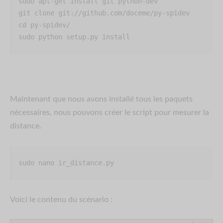
sudo apt-get install git python-dev

git clone git://github.com/doceme/py-spidev

cd py-spidev/

sudo python setup.py install
Maintenant que nous avons installé tous les paquets
nécessaires, nous pouvons créer le script pour mesurer la
distance.
sudo nano ir_distance.py
Voici le contenu du scénario :