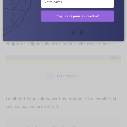
cela, il suffit d’appeler
Cliquez ici pour soumettre!
sudo nano /etc/modules
et ajoutez la ligne suivante à la fin (si elle n’existe pas) :
Shell
1
spi
-
bcm2807
La bibliothèque spidev peut maintenant être installée, si
cela n’a pas encore été fait: