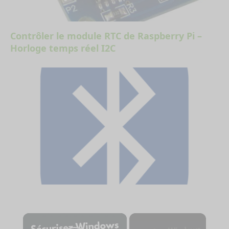
Contrôler le module RTC de Raspberry Pi –
Horloge temps réel I2C
×