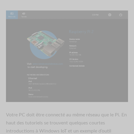
Votre PC doit être connecté au même réseau que le Pi. En
haut des tutoriels se trouvent quelques courtes
introductions à Windows IoT et un exemple d’outil