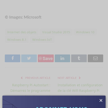
© Images: Microsoft
Internet des objets
Visual Studio 2015
Windows 10
Windows 8.1
Windows IoT
Save
Facebook
Twitter
LinkedIn
Tumblr
Email
PREVIOUS ARTICLE
NEXT ARTICLE
Raspberry Pi Autostart :
Installation et configuration
Démarrez le programme
de la clé Wifi Raspberry Pi
automatiquement
×