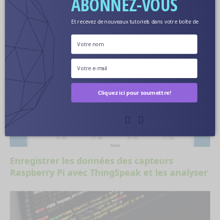
ABONNEZ-VOUS
RELATED
POSTS
MAINTENANT...
Et recevez de nouveaux tutoriels dans votre boîte de
réception.
Cliquez ici pour soumettre!
Enregistrer les données des capteurs
Raspberry Pi avec ThingSpeak et les analyser