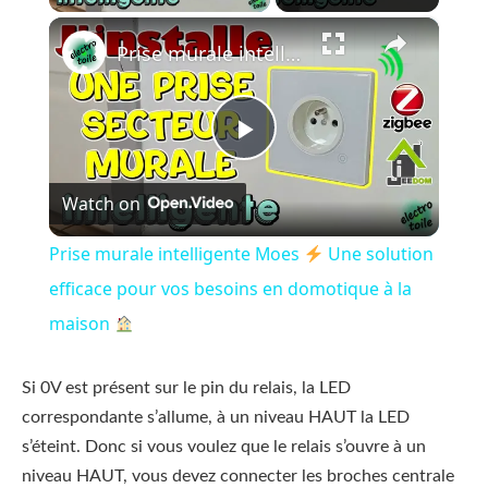
×
Prise murale intelligente Moes
Une so
Play
Watch on
Video
Prise murale intelligente Moes
Une solution
efficace pour vos besoins en domotique à la
maison
Si 0V est présent sur le pin du relais, la LED
correspondante s’allume, à un niveau HAUT la LED
s’éteint. Donc si vous voulez que le relais s’ouvre à un
niveau HAUT, vous devez connecter les broches centrale